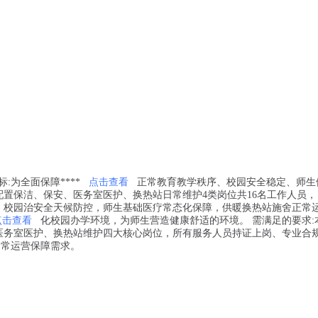
标:为全面保障****
点击查看
正常教育教学秩序、校园安全稳定、师生健
置保洁、保安、医务室医护、换热站日常维护4类岗位共16名工作人员，
，校园治安全天候防控，师生基础医疗常态化保障，供暖换热站施舍正常
点击查看
化校园办学环境，为师生营造健康舒适的环境。 需满足的要求:
医务室医护、换热站维护四大核心岗位，所有服务人员持证上岗、专业合
日常运营保障需求。