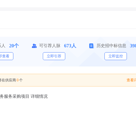
20个
673人
39
系人
可引荐人脉
历史招中标信息
即查看
立即引荐
立即监控
0
查看详
潜在供应商
个
劳务服务采购项目 详细情况