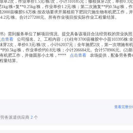
年除草2次，作业单价1.5元/株/次，小计310185元；修枝抹芽2次，单价0.3元
/株+复**0.25kg/株，作业单价1.2元/株；第二次施复**约0.5kg/株，
 (2)新植2000亩橡胶6.6万株:按农场要求开展植前下肥回穴施生物有机肥工作，
.2元/株。合计277200元。所有作业项目按实际作业工程量结算。
权书）需到服务单位了解项目情况、提交具备该项目合法经营权的营业执照
点击查看
公司报名。2、工程内容：(1)往年3700亩橡胶中小苗103395株:
枝抹芽2次，单价0.3元/株/次，小计62037元；全年施肥2次，第一次增施有机肥
约0.5kg/株，作业单价约0.8元/株；小计206684元。合计578906元。(2)新
有机肥工作，并做圆形小土堆，****
点击查看
农场提供，配备劳务费4.
工程量结算。
查看完整分
作劳务派遣供应商
2
个