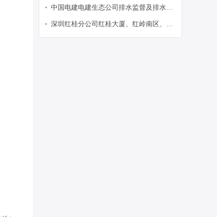
设工程一期系统运维及运营服务项目软件
中国电建电建生态公司排水监督及排水管
•
及基础支撑运维劳务服务采购项目公开询
网运营监管(2026-2027)东片区劳务服务项
比采购公告
深圳红桂分公司红桂大厦、红岭南区、红
•
目采购公开询比采购公告
岭北区保洁外包服务项目
（HXGZ202607C947）公开招标公告