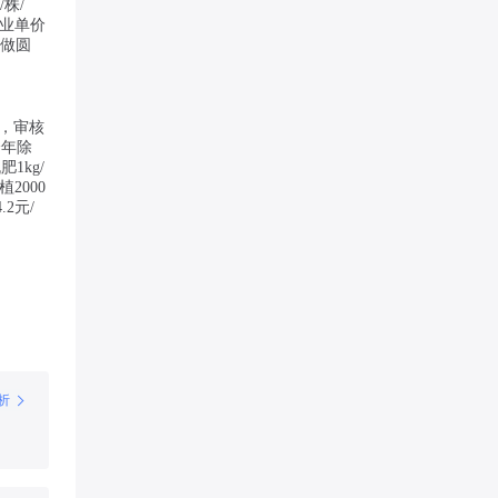
/株/
作业单价
并做圆
，审核
全年除
1kg/
植2000
2元/
析