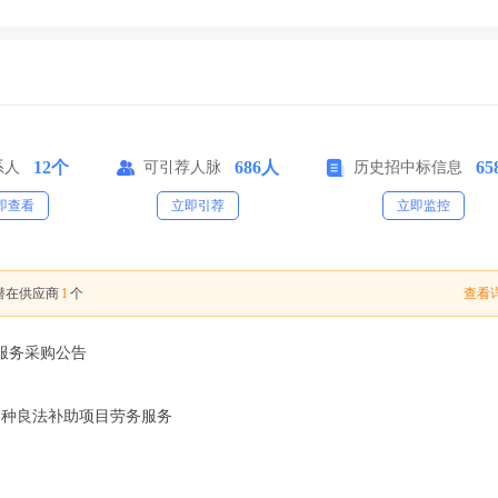
12个
686人
65
系人
可引荐人脉
历史招中标信息
即查看
立即引荐
立即监控
1
查看详
潜在供应商
个
务服务采购公告
胶良种良法补助项目劳务服务