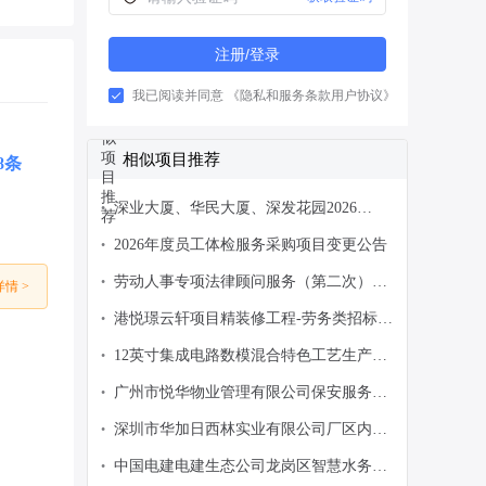
注册/登录
我已阅读并同意
《隐私和服务条款用户协议》
相似项目推荐
8条
深业大厦、华民大厦、深发花园2026
•
年-2027年保洁服务项目公开招标公告
2026年度员工体检服务采购项目变更公告
•
劳动人事专项法律顾问服务（第二次）邀
•
情 >
请询价公告
港悦璟云轩项目精装修工程-劳务类招标采
•
购公告
12英寸集成电路数模混合特色工艺生产线
•
项目(四期项目)内装、空调水安装劳务抢
广州市悦华物业管理有限公司保安服务采
•
工询比采购公告
购项目招标公告
深圳市华加日西林实业有限公司厂区内垃
•
圾清运劳务承包采购公告
中国电建电建生态公司龙岗区智慧水务建
•