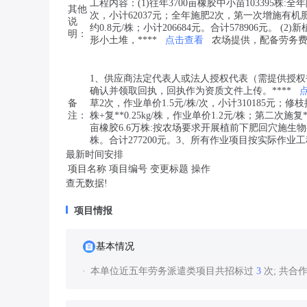
工程内容：(1)往年3700亩橡胶中小苗103395株:全
其他
次，小计62037元；全年施肥2次，第一次增施有机肥1kg
说
约0.8元/株；小计206684元。合计578906元。
明：
形小土堆，****
点击查看
农场提供，配备劳务费4
1、供应商法定代表人或法人授权代表（需提供授
确认并领取回执，回执作为资质文件上传。****
备
草2次，作业单价1.5元/株/次，小计310185元；修
注：
株+复**0.25kg/株，作业单价1.2元/株；第二次施复**
亩橡胶6.6万株:按农场要求开展植前下肥回穴施生物
株。合计277200元。3、所有作业项目按实际作业
最新时间安排
项目名称
项目编号
变更标题
操作
查无数据!
项目情报
基本情况
本单位近五年劳务派遣类项目共招标过
3
次; 共合