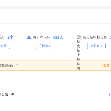
2个
692人
系人
可引荐人脉
历史招中标信息
即查看
立即引荐
立即监控
0
查看详
潜在供应商
个
告.pdf