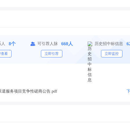
8个
660人
6
系人
可引荐人脉
历史招中标信息
即查看
立即引荐
立即监控
服务项目竞争性磋商公告.pdf