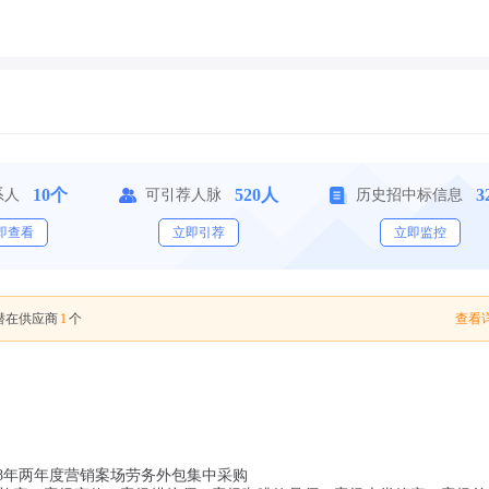
10个
520人
3
系人
可引荐人脉
历史招中标信息
即查看
立即引荐
立即监控
1
查看详
潜在供应商
个
028年两年度营销案场劳务外包集中采购