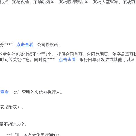
礼宾、案场夜值、案场烘焙师、案场咖啡饮品师、案场大堂管家、案场前
****
点击查看
公司授权函。
内履约劳务外包类业绩不少于1个。 提供合同首页、合同范围页、签字盖章页
间等关键信息。同时提****
点击查看
银行回单及发票或其他可以证
击查看
.cn）查明的失信被执行人。
分表见附表）。
量不超过30个。
00 __（**时间，若有变化另行通知）。