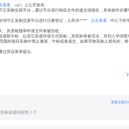
击查看
.cn/）上公开发布。
守正采购交易平台，通过平台进行响应文件的递交或报价，具体操作步骤可*
华润守正采购交易平台进行注册登记，入库详****
点击查看
中心下的
请人，其资格预审申请文件将被拒收。
手段谋取中标、以其它弄虚作假方式投标，其投标将被否决，并列入华润置
范围的项目采购中禁止邀请、中标或者成交。如果导致采购人损失的，将
通过异议菜单提出。
查看完整分
作劳务派遣供应商
2
个