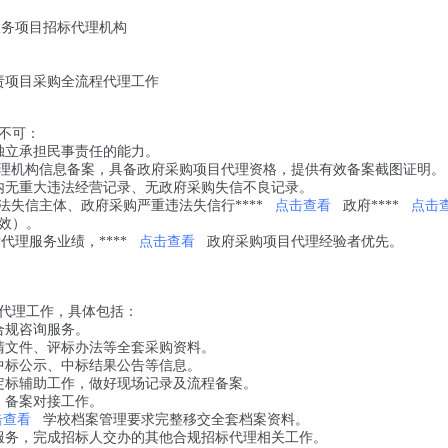
服务项目招标代理机构
责项目采购全流程代理工作
不可：
独立承担民事责任的能力。
理机构信息备案，具备政府采购项目代理资格，提供有效备案截图证明。
内无重大违法经营记录、无政府采购失信不良记录。
法失信主体、政府采购严重违法失信行****
点击查看
政府****
点击
效）。
理服务业绩，****
点击查看
政府采购项目代理经验者优先。
代理工作，具体包括：
合规咨询服务。
清文件、评标办法等全套采购资料。
中标公示、中标结果公告等信息。
定标辅助工作，做好现场记录及流程备案。
、备案对接工作。
击查看
学校档案管理要求完整移交全套档案资料。
服务，完成招标人交办的其他合规招标代理相关工作。