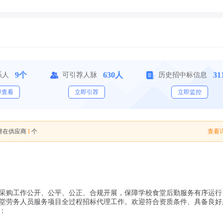
9个
630人
31
系人
可引荐人脉
历史招中标信息
即查看
立即引荐
立即监控
1
查看详
潜在供应商
个
采购工作公开、公平、公正、合规开展，保障学校食堂后勤服务有序运行
堂劳务人员服务项目全过程招标代理工作。欢迎符合资质条件、具备良好
：