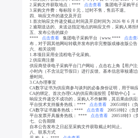
2.采购文件获取地点：****
点击查看
集团电子采购平台（
3.采购文件费：每标段 0 元，过时不售，售后不退。
四、响应文件的递交及开启
1.首次响应文件递交截止时间及开启时间为 2026 年 6 月
2.逾期送达的、未送达指定地点的响应文件，采购人将拒
五、发布公告的媒介
****
点击查看
集团电子采购平台（www.****
点击查
布，对于因其他网站转载并发布的非完整版或修改版公告
六、相关说明
1.本项目采用全流程电子化采购。
2.供应商注册
供应商登录电子采购平台门户网站，点击右上角【用户注
小时内（不含法定节假日）进行反馈。基本信息审核通过
册时间。
3.CA办理事宜
CA数字证书为供应商参与谈判的必备身份证明，用于响
CA的绑定。首次办理CA的供应商须按照【帮助中心】→【
响应文件递交不成功的，采购人不作解释，其后果由供应
平台技术支持服务热线：****
点击查看
200518
CA数字证书服务热线：****
点击查看
200518转2
平台发票开具服务热线： ****
点击查看
200518转
七、公告期限
自本公告发布之日起至采购文件获取截止时间止。
八、联系方式
采 购 人： ****
点击查看