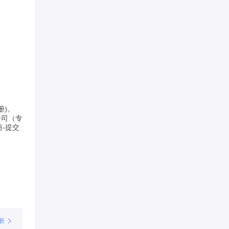
册)。
公司（专
商-提交
析