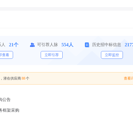
21个
554人
21
系人
可引荐人脉
历史招中标信息
即查看
立即引荐
立即监控
88
查看详
，潜在供应商
个
购公告
务框架采购