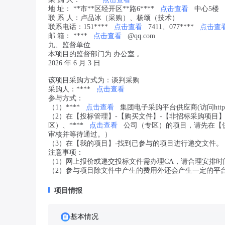
地 址： **市**区经开区**路6****
点击查看
中心5楼
联 系 人：卢品冰（采购）、杨颂（技术）
联系电话：151****
点击查看
7411、077****
点击查
邮 箱： ****
点击查看
@qq.com
九、监督单位
本项目的监督部门为 办公室 。
2026 年 6 月 3 日
该项目采购方式为：谈判采购
采购人：****
点击查看
参与方式：
（1）****
点击查看
集团电子采购平台供应商(访问https:/
（2）在【投标管理】-【购买文件】-【非招标采购项目】
区）、****
点击查看
公司（专区）的项目，请先在【供
审核并等待通过。）
（3）在【我的项目】-找到已参与的项目进行递交文件。
注意事项：
（1）网上报价或递交投标文件需办理CA，请合理安排
（2）参与项目除文件中产生的费用外还会产生一定的平
项目情报
基本情况