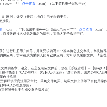
www.****
点击查看
.com）（以下简称电子采购平台）；
 8 日 10 时，递交（开启）地点为电子采购平台。
绝接收。
看
.com）、**阳光采购服务平台（https://www.****
点击查看
.com）
，而导致误报名或无效报名的情形，采购人不予承担责任。
册】进行注册用户账号，并按要求填写企业基本信息提交审核，审核情况将
的供应商，需申请成为采购人的专业供应商，方可获取采购文件。请合理
应文件的签章、递交。在递交响应文件前，须在【系统管理】→【绑定CA
操作指南】“CA办理指引（投标人/供应商）”进行办理。因未办理CA证
商自行承担。
转1（负责解释供应商注册及审批、采购文件购买、响应文件上传等平台使用操
（负责解释CA办理及使用）
3（负责解释开具平台成交服务费发票）