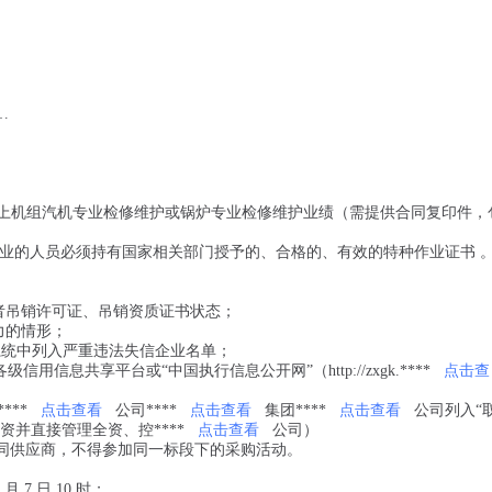
…
MW及以上机组汽机专业检修维护或锅炉专业检修维护业绩（需提供合同复印件，
作业的人员必须持有国家相关部门授予的、合格的、有效的特种作业证书 
者吊销许可证、吊销资质证书状态；
力的情形；
系统中列入严重违法失信企业名单；
各级信用信息共享平台或“中国执行信息公开网”（http://zxgk.****
点击查
***
点击查看
公司****
点击查看
集团****
点击查看
公司列入“
资并直接管理全资、控****
点击查看
公司）
不同供应商，不得参加同一标段下的采购活动。
 月 7 日 10 时；