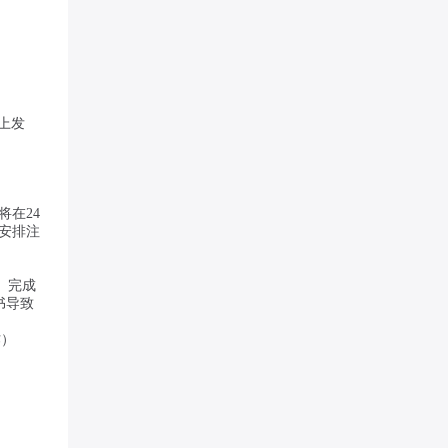
 上发
在24
安排注
】完成
书导致
作）