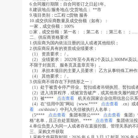
6.合同履行期限：自合同签订之日起1年。
8.建设地点/服务地点/交货地点： **市
9.项目类别：□工程 □货物 服务
10.成交供应商数量及成交份额（如有）：
一家，成交份额：100%
□ 家，成交份额：第一名： ；第二名： ；第三名： ；…
二、供应商资格要求
1.供应商为国内依法注册的法人或者其他组织；
2.供应商应具有的资质或业绩要求：
（1） 资质要求： / 。
（2） 业绩要求： 2022年至今具有2个及以上300
不限于封面页、服务页及盖章页等）。
（3） 承担本项目的主要人员要求： 乙方从事特殊工种
（4） 其他要求： / 。
3.供应商不得存在下列情形之一：
（1）处于被责令停产停业、暂扣或者吊销执照、暂扣或
（2）进入清算程序，或被宣告破产，或其他丧失履约能
（3）被****
点击查看
机关在国家企业信用信息公示
（4）在“信用中国”网站（www.****
点击查看
.cn）或
看
.cn/shixin/）中列入失信被执行人名单；
（5****
点击查看
集团有限公****
点击查看
集团）*
格”名单，且正在处置期的。****
点击查看
集团依法投
4.单位负责人为同一人或者存在直接控股、管理关系的
三、采购文件获取
1.采购文件获取时间：2026 年 6 月 3 日 17 时至 2026 年 6