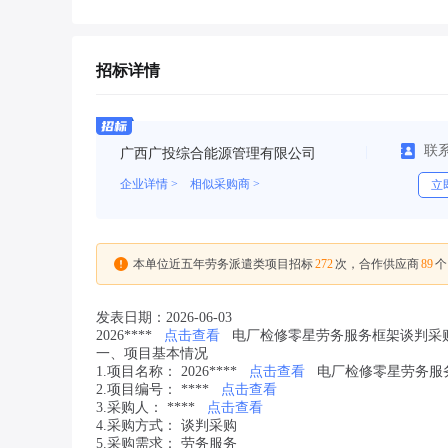
招标详情
联
广西广投综合能源管理有限公司
企业详情 >
相似采购商 >
立
272
89
本单位近五年劳务派遣类项目招标
次，合作供应商
个
发表日期：2026-06-03
2026****
点击查看
电厂检修零星劳务服务框架谈判采
一、项目基本情况
1.项目名称： 2026****
点击查看
电厂检修零星劳务服
2.项目编号： ****
点击查看
3.采购人： ****
点击查看
4.采购方式： 谈判采购
5.采购需求： 劳务服务