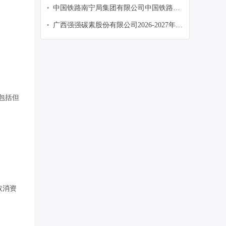
务派遣服务项目采购公告
中国铁路南宁局集团有限公司中国铁路南
•
宁局集团有限公司南宁南车辆段 2026年南
广西强强碳素股份有限公司2026-2027年煅
•
宁南检修基地日常保洁业务外包采购公告
烧厂辅助工劳务服务项目【重新采购】询
比采购
包括但
。
取消资