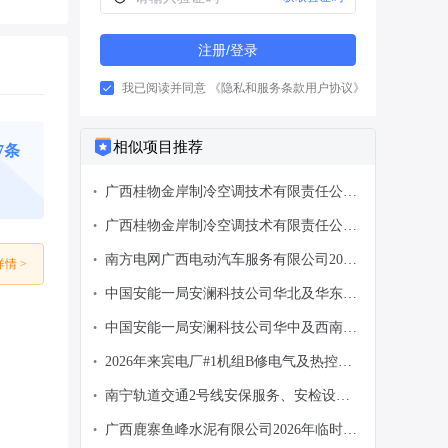
注册/登录
我已阅读并同意
《隐私和服务条款用户协议》
相似项目推荐
77条
广西桂物金岸制冷空调技术有限责任公司
•
GWJA(ZYKT)项目特种作业人员劳务公开
广西桂物金岸制冷空调技术有限责任公司
•
招标公告变更-采购公告
GWJA(ZYKT)项目特种作业人员劳务公开
南方电网广西电动汽车服务有限公司2026-
•
情 >
招标公告变更
2027年生产性劳务服务公开招标采购项目
中国安能一局安澜科技公司华北及华东地
•
招标公告
区项目试验室劳务服务项目
中国安能一局安澜科技公司华中及西南地
•
区项目试验室劳务服务项目
2026年来宾电厂#1机组B修电气及热控专
•
业检修劳务服务采购【重新采购】谈判采
南宁轨道交通2号线安保服务、安检设备
•
购
维保委外项目（2026年—2029年）澄清公
广西鹿寨鱼峰水泥有限公司2026年临时劳
•
告（四）