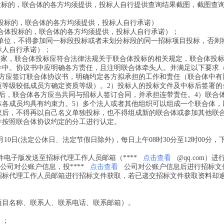
投标的，联合体的各方均须提供，投标人自行提供查询结果截图，截图查
体投标的，联合体的各方均须提供，投标人自行承诺）
联合体投标的，联合体的各方均须提供，投标人自行承诺）；
同单位，不得参加同一标段投标或者未划分标段的同一招标项目投标，否则
标人自行承诺）；
过2家，联合体投标应符合法律法规关于联合体投标的相关规定，联合体投
件中。协议书中应明确各方责任，且注明联合体牵头人。并满足以下要求
各方应签订联合体协议书，明确约定各方拟承担的工作和责任（联合体中有
质等级较低成员方确定资质等级）。2）投标人的投标文件及中标后签署的
后，联合体各方应当共同与招标人签订合同，并承担连带责任。4）联合
体各成员均具有约束力。5）多个法人或者其他组织可以组成一个联合体，
议后，不得再以自己名义单独投标，也不得组成新的联合体或参加其他联
并按照联合体协议约定的分工进行认定。
06月10日(法定公休日、法定节假日除外)，每日上午08时30分至12时00分，下
件电子版发送至招标代理工作人员邮箱（****
点击查看
@qq.com）进
公司对公账户信息，投****
点击查看
公司对公账户信息后进行招标文
招标代理工作人员邮箱进行招标文件获取，若已递交招标文件获取资料却
项目名称、联系人、联系电话、联系邮箱）。
）；