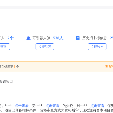
2个
538人
2
系人
可引荐人脉
历史招中标信息
即查看
立即引荐
立即监控
3
查看详
潜在供应商
个
采购项目
****
点击查看
受****
点击查看
的委托，对****
点击查看
保
筹。项目已具备招标条件，资格审查方式为资格后审，现欢迎符合本项目