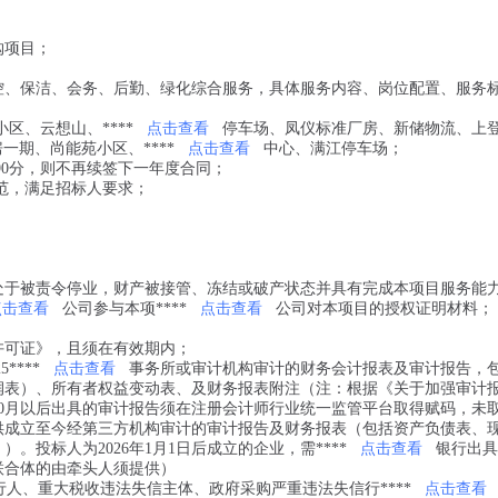
购项目；
消控、保洁、会务、后勤、绿化综合服务，具体服务内容、岗位配置、服务
区、云想山、****
点击查看
停车场、凤仪标准厂房、新储物流、上
一期、尚能苑小区、****
点击查看
中心、满江停车场；
90分，则不再续签下一年度合同；
规范，满足招标人要求；
；
处于被责令停业，财产被接管、冻结或破产状态并具有完成本项目服务能
点击查看
公司参与本项****
点击查看
公司对本项目的授权证明材料；
许可证》，且须在有效期内；
****
点击查看
事务所或审计机构审计的财务会计报表及审计报告，
润表）、所有者权益变动表、及财务报表附注（注：根据《关于加强审计
2年10月以后出具的审计报告须在注册会计师行业统一监管平台取得赋码，未
供成立至今经第三方机构审计的审计报告及财务报表（包括资产负债表、
投标人为2026年1月1日后成立的企业，需****
点击查看
银行出具
联合体的由牵头人须提供）
行人、重大税收违法失信主体、政府采购严重违法失信行****
点击查看