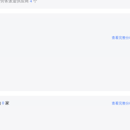
作劳务派遣供应商
4
个
查看完整分
的
0
家
查看完整分