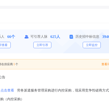
66个
625人
39
系人
可引荐人脉
历史招中标信息
即查看
立即引荐
立即监控
1
查看详
潜在供应商
个
公告
点击查看
劳务派遣服务管理采购进行内控采购，现采用竞争性磋商方式
采购（内控采购）