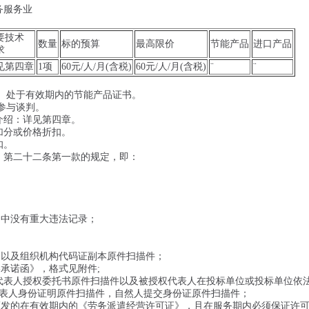
务服务业
要技术
数量
标的预算
最高限价
节能产品
进口产品
求
见第四章
1项
60元/人/月(含税)
60元/人/月(含税)
¨
¨
的、处于有效期内的节能产品证书。
参与谈判。
介绍：详见第四章。
加分或价格折扣。
扣。
》第二十二条第一款的规定，即：
动中没有重大违法记录；
)以及组织机构代码证副本原件扫描件；
承诺函》，格式见附件;
代表人授权委托书原件扫描件以及被授权代表人在投标单位或投标单位依
表人身份证明原件扫描件，自然人提交身份证原件扫描件；
颁发的在有效期内的《劳务派遣经营许可证》，且在服务期内必须保证许