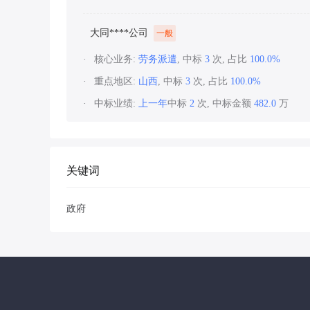
大同****公司
一般
核心业务:
劳务派遣
, 中标
3
次, 占比
100.0%
重点地区:
山西
, 中标
3
次, 占比
100.0%
中标业绩:
上一年
中标
2
次, 中标金额
482.0
万
关键词
政府