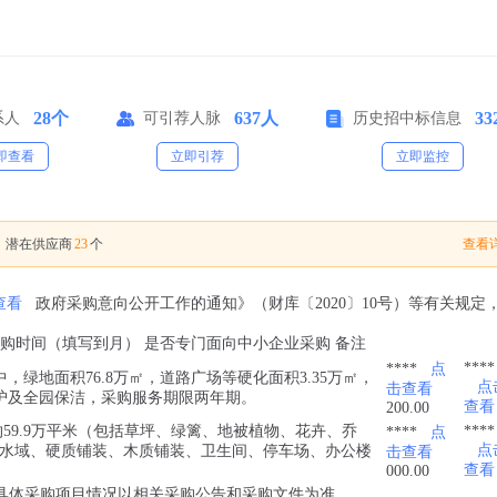
28个
637人
33
系人
可引荐人脉
历史招中标信息
即查看
立即引荐
立即监控
23
查看详
，潜在供应商
个
查看
政府采购意向公开工作的通知》（财库〔2020〕10号）等有关规定
采购时间（填写到月） 是否专门面向中小企业采购 备注
****
****
点
中，绿地面积76.8万㎡，道路广场等硬化面积3.35万㎡，
点
击查看
养护及全园保洁，采购服务期限两年期。
查看
200.00
59.9万平米（包括草坪、绿篱、地被植物、花卉、乔
****
****
点
点
水域、硬质铺装、木质铺装、卫生间、停车场、办公楼
击查看
查看
000.00
具体采购项目情况以相关采购公告和采购文件为准。