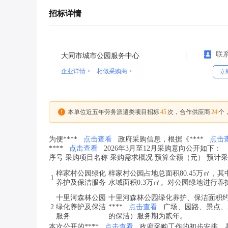
招标详情
联
大同市城市公园服务中心
企业详情 >
相似采购商 >
立
45
24
本单位近五年劳务派遣类项目招标
次，合作供应商
个
为便****
点击查看
政府采购信息，根据《****
点击
****
点击查看
2026年3月至12月采购意向公开如下：
序号 采购项目名称 采购需求概况 预算金额（元） 预计
梓家村公园绿化
梓家村公园占地总面积80.45万㎡，其
1
养护及保洁服务
水域面积0.3万㎡。对公园绿地进行
十里河森林公园
十里河森林公园绿化养护、保洁面积约
2
绿化养护及保洁
****
点击查看
广场、园路、景点、
服务
的保洁）服务期为贰年。
本次公开的****
点击查看
政府采购工作的初步安排，