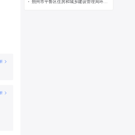
朔州市平鲁区住房和城乡建设管理局环卫
•
向
工人雇主责任保险采购项目-朔州市平鲁区
住房和城乡建设管理局-政府采购意向
析
析