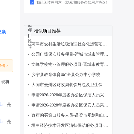
我已阅读并同意
《隐私和服务条款用户协议》
相似项目推荐
2条
河津市农村生活垃圾治理社会化运营项目-
•
河津市农业农村局-政府采购意向
公园广场保安服务项目-运城市城市管理
•
局-政府采购意向
文峰学校物业管理服务项目-晋城市教育
•
情 >
局-政府采购意向
乡宁县教育体育局“全县公办中小学校
•
（园）配备安保人员 项目”-乡宁县教育体
，现将
大同市云州区财政局餐饮外包及卫生保洁
•
育局-政府采购意向
服务-大同市云州区财政局-政府采购意向
申请2026-2028年度各办公区保洁人员采购
•
经费预采购-长治市潞州区机关事务中心-
击
是
申请2026-2028年度各办公区保安人员采购
•
政府采购意向
经费预采购-长治市潞州区机关事务中心-
政府购买窗口服务人员-吕梁市规划和自然
•
政府采购意向
击
是
资源局-政府采购意向
垣曲经济技术开发区清扫保洁服务项目-垣
•
曲经济技术开发区管理委员会-政府采购意